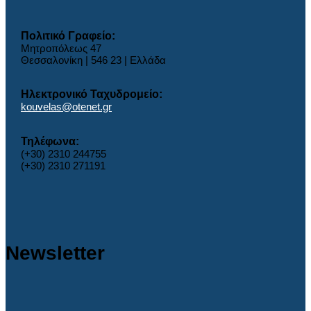
Πολιτικό Γραφείο:
Μητροπόλεως 47
Θεσσαλονίκη | 546 23 | Ελλάδα
Ηλεκτρονικό Ταχυδρομείο:
kouvelas@otenet.gr
Τηλέφωνα:
(+30) 2310 244755
(+30) 2310 271191
Newsletter