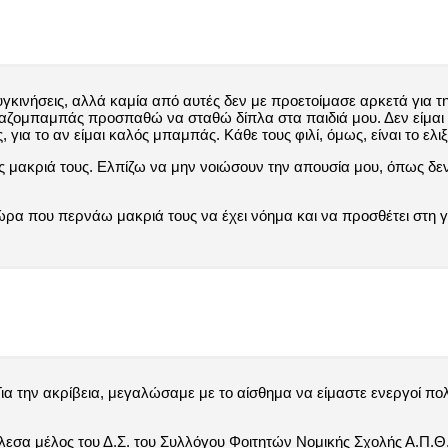
κινήσεις, αλλά καμία από αυτές δεν με προετοίμασε αρκετά για τη
χαζομπαμπάς προσπαθώ να σταθώ δίπλα στα παιδιά μου. Δεν είμαι
για το αν είμαι καλός μπαμπάς. Κάθε τους φιλί, όμως, είναι το ελιξ
ς μακριά τους. Ελπίζω να μην νοιώσουν την απουσία μου, όπως δεν
 ώρα που περνάω μακριά τους να έχει νόημα και να προσθέτει στη
 Για την ακρίβεια, μεγαλώσαμε με το αίσθημα να είμαστε ενεργοί π
έλεσα μέλος του Δ.Σ. του Συλλόγου Φοιτητών Νομικής Σχολής Α.Π.Θ