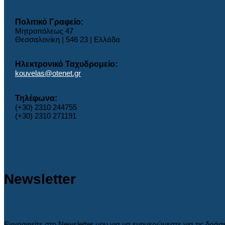
Πολιτικό Γραφείο:
Μητροπόλεως 47
Θεσσαλονίκη | 546 23 | Ελλάδα
Ηλεκτρονικό Ταχυδρομείο:
kouvelas@otenet.gr
Τηλέφωνα:
(+30) 2310 244755
(+30) 2310 271191
Newsletter
Εγγραφείτε στο Newsletter μου για να ενημερώνεστε για τις δράσ