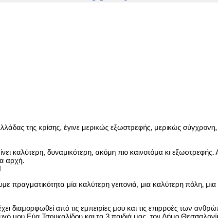
 Ελλάδας της κρίσης, έγινε μερικώς εξωστρεφής, μερικώς σύγχρον
ίνει καλύτερη, δυναμικότερη, ακόμη πιο καινοτόμα κι εξωστρεφής.
έα αρχή.
!
υμε πραγματικότητα μία καλύτερη γειτονιά, μια καλύτερη πόλη, μια
ι διαμορφωθεί από τις εμπειρίες μου και τις επιρροές των ανθρώπ
ζυγό μου Εύα Τσουκαλίδου και τα 3 παιδιά μας, τον Δήμο Θεσσαλονί