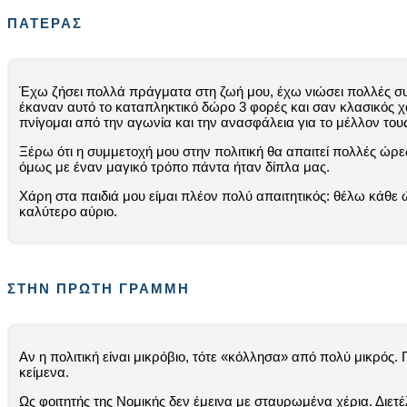
ΠΑΤΕΡΑΣ
Έχω ζήσει πολλά πράγματα στη ζωή μου, έχω νιώσει πολλές συγ
έκαναν αυτό το καταπληκτικό δώρο 3 φορές και σαν κλασικός 
πνίγομαι από την αγωνία και την ανασφάλεια για το μέλλον τους, 
Ξέρω ότι η συμμετοχή μου στην πολιτική θα απαιτεί πολλές ώρε
όμως με έναν μαγικό τρόπο πάντα ήταν δίπλα μας.
Χάρη στα παιδιά μου είμαι πλέον πολύ απαιτητικός: θέλω κάθε
καλύτερο αύριο.
ΣΤΗΝ ΠΡΩΤΗ ΓΡΑΜΜΗ
Αν η πολιτική είναι μικρόβιο, τότε «κόλλησα» από πολύ μικρός.
κείμενα.
Ως φοιτητής της Νομικής δεν έμεινα με σταυρωμένα χέρια. Διετ