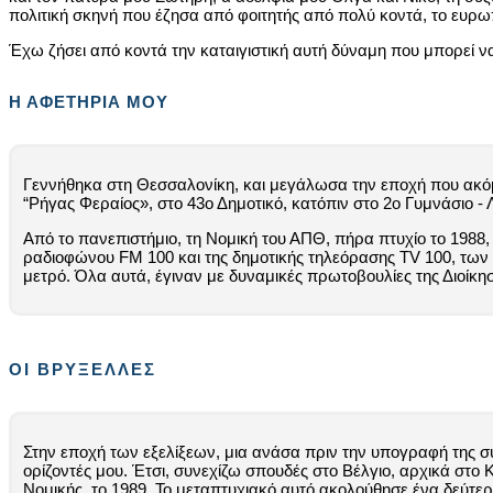
πολιτική σκηνή που έζησα από φοιτητής από πολύ κοντά, το ευρω
Έχω ζήσει από κοντά την καταιγιστική αυτή δύναμη που μπορεί ν
Η ΑΦΕΤΗΡΙΑ ΜΟΥ
Γεννήθηκα στη Θεσσαλονίκη, και μεγάλωσα την εποχή που ακόμη 
“Ρήγας Φεραίος», στο 43ο Δημοτικό, κατόπιν στο 2ο Γυμνάσιο - 
Από το πανεπιστήμιο, τη Νομική του ΑΠΘ, πήρα πτυχίο το 1988,
ραδιοφώνου FM 100 και της δημοτικής τηλεόρασης TV 100, τω
μετρό. Όλα αυτά, έγιναν με δυναμικές πρωτοβουλίες της Διοίκ
ΟΙ ΒΡΥΞΕΛΛΕΣ
Στην εποχή των εξελίξεων, μια ανάσα πριν την υπογραφή της σ
ορίζοντές μου. Έτσι, συνεχίζω σπουδές στο Βέλγιο, αρχικά στ
Νομικής, το 1989. Το μεταπτυχιακό αυτό ακολούθησε ένα δεύτερο