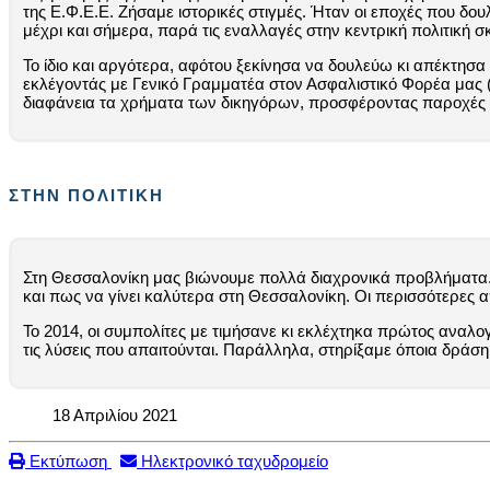
της Ε.Φ.Ε.Ε. Ζήσαμε ιστορικές στιγμές. Ήταν οι εποχές που δ
μέχρι και σήμερα, παρά τις εναλλαγές στην κεντρική πολιτική σ
Το ίδιο και αργότερα, αφότου ξεκίνησα να δουλεύω κι απέκτησα
εκλέγοντάς με Γενικό Γραμματέα στον Ασφαλιστικό Φορέα μας (
διαφάνεια τα χρήματα των δικηγόρων, προσφέροντας παροχές υ
ΣΤΗΝ ΠΟΛΙΤΙΚΗ
Στη Θεσσαλονίκη μας βιώνουμε πολλά διαχρονικά προβλήματα. Σ
και πως να γίνει καλύτερα στη Θεσσαλονίκη. Οι περισσότερες απ
Το 2014, οι συμπολίτες με τιμήσανε κι εκλέχτηκα πρώτος αναλ
τις λύσεις που απαιτούνται. Παράλληλα, στηρίξαμε όποια δράσ
18 Απριλίου 2021
Εκτύπωση
Ηλεκτρονικό ταχυδρομείο