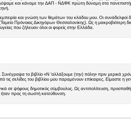
ουλέψαμε και κάναμε την ΔΑΠ - ΝΔΦΚ πρώτη δύναμη στα πανεπιστήμι
κηνή.
 εμπειρία και γνώση των θεμάτων του κλάδου μου. Οι συνάδελφοί δ
Ταμείο Πρόνοιας Δικηγόρων Θεσσαλονίκης). Ως η μακροβιότερη διοί
γείας που ζήλευαν όλοι οι φορείς στην Ελλάδα.
υνέγραψα το βιβλίο «Ν ’αλλάξουμε (την) πόλη» πριν μερικά χρόνι
ό τις σελίδες του βιβλίου μου παραμένουν επίκαιρες. Είμαστε η γε
ογικά σε ψήφους δημοτικός σύμβουλος. Ως αντιπολίτευση, προσπαθή
η ήταν προς τη σωστή κατεύθυνση.