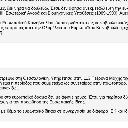
λες, ξεκίνησα να δουλεύω. Έτσι, δεν άφησα ανεκμετάλλευτη την ευ
ΙΙ, Εσωτερική Αγορά και Βιομηχανικές Υποθέσεις (1989-1990). Αμέ
ου Ευρωπαϊκού Κοινοβουλίου, όπου εργάστηκα ως κοινοβουλευτικός
ς επιτροπές και στην Ολομέλεια του Ευρωπαϊκού Κοινοβουλίου, 
).
πιστρέψω στη Θεσσαλονίκη. Υπηρέτησα στην 113 Πτέρυγα Μάχης τη
ή έχει η περίοδος που συμμετείχα ως συνεταίρος στην πρωτοπόρο, γ
ι συνεχίζω…
ου στο ευρωπαϊκό όραμα δεν με άφηνε ήσυχο. Έτσι, για περίπου δύ
ς», για την προώθηση της Ευρωπαϊκής Ιδέας.
ου με θέμα το ευρωπαϊκό δίκαιο σε συνεργασία με διάφορα ΙΕΚ και ι