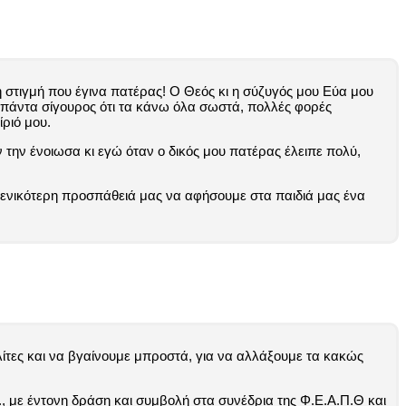
 στιγμή που έγινα πατέρας! Ο Θεός κι η σύζυγός μου Εύα μου
 πάντα σίγουρος ότι τα κάνω όλα σωστά, πολλές φορές
ίριό μου.
 την ένοιωσα κι εγώ όταν ο δικός μου πατέρας έλειπε πολύ,
 γενικότερη προσπάθειά μας να αφήσουμε στα παιδιά μας ένα
ολίτες και να βγαίνουμε μπροστά, για να αλλάξουμε τα κακώς
., με έντονη δράση και συμβολή στα συνέδρια της Φ.Ε.Α.Π.Θ και