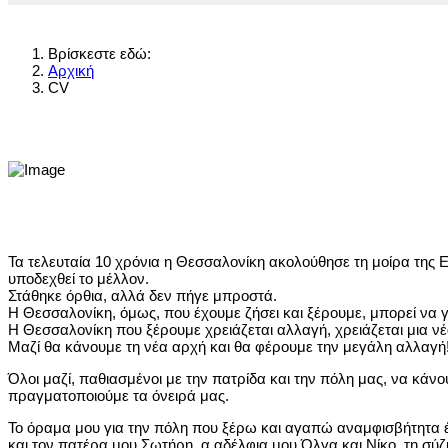
Βρίσκεστε εδώ:
Αρχική
CV
Τα τελευταία 10 χρόνια η Θεσσαλονίκη ακολούθησε τη μοίρα της
υποδεχθεί το μέλλον.
Στάθηκε όρθια, αλλά δεν πήγε μπροστά.
Η Θεσσαλονίκη, όμως, που έχουμε ζήσει και ξέρουμε, μπορεί να γ
Η Θεσσαλονίκη που ξέρουμε χρειάζεται αλλαγή, χρειάζεται μια ν
Μαζί θα κάνουμε τη νέα αρχή και θα φέρουμε την μεγάλη αλλαγή
Όλοι μαζί, παθιασμένοι με την πατρίδα και την πόλη μας, να κάνο
πραγματοποιούμε τα όνειρά μας.
Το όραμα μου για την πόλη που ξέρω και αγαπώ αναμφισβήτητα έχε
και τον πατέρα μου Σωτήρη, α αδέλφια μου Όλγα και Νίκο, τη σύ