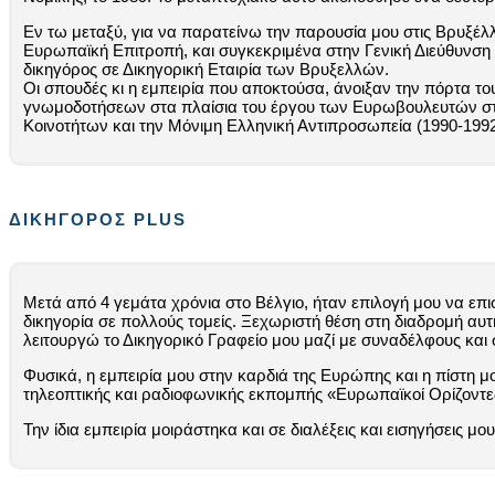
Εν τω μεταξύ, για να παρατείνω την παρουσία μου στις Βρυξέλ
Ευρωπαϊκή Επιτροπή, και συγκεκριμένα στην Γενική Διεύθυνση Ι
δικηγόρος σε Δικηγορική Εταιρία των Βρυξελλών.
Οι σπουδές κι η εμπειρία που αποκτούσα, άνοιξαν την πόρτα τ
γνωμοδοτήσεων στα πλαίσια του έργου των Ευρωβουλευτών στι
Κοινοτήτων και την Μόνιμη Ελληνική Αντιπροσωπεία (1990-1992
ΔΙΚΗΓΟΡΟΣ PLUS
Μετά από 4 γεμάτα χρόνια στο Βέλγιο, ήταν επιλογή μου να ε
δικηγορία σε πολλούς τομείς. Ξεχωριστή θέση στη διαδρομή αυτ
λειτουργώ το Δικηγορικό Γραφείο μου μαζί με συναδέλφους κα
Φυσικά, η εμπειρία μου στην καρδιά της Ευρώπης και η πίστη μ
τηλεοπτικής και ραδιοφωνικής εκπομπής «Ευρωπαϊκοί Ορίζοντε
Την ίδια εμπειρία μοιράστηκα και σε διαλέξεις και εισηγήσεις μ