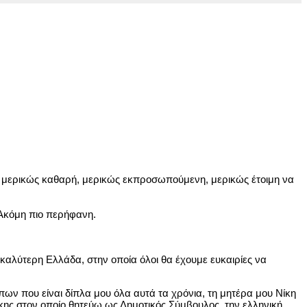
η, μερικώς καθαρή, μερικώς εκπροσωπούμενη, μερικώς έτοιμη να
 Ακόμη πιο περήφανη.
 καλύτερη Ελλάδα, στην οποία όλοι θα έχουμε ευκαιρίες να
ων που είναι δίπλα μου όλα αυτά τα χρόνια, τη μητέρα μου Νίκη
κης στον οποίο θητεύω ως Δημοτικός Σύμβουλος, την ελληνική