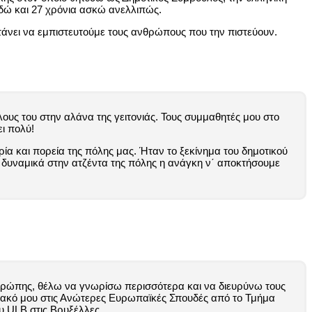
εδώ και 27 χρόνια ασκώ ανελλιπώς.
Φτάνει να εμπιστευτούμε τους ανθρώπους που την πιστεύουν.
ους του στην αλάνα της γειτονιάς. Τους συμμαθητές μου στο
ει πολύ!
ία και πορεία της πόλης μας. Ήταν το ξεκίνημα του δημοτικού
δυναμικά στην ατζέντα της πόλης η ανάγκη ν΄ αποκτήσουμε
Ευρώπης, θέλω να γνωρίσω περισσότερα και να διευρύνω τους
χιακό μου στις Ανώτερες Ευρωπαϊκές Σπουδές από το Τμήμα
υ ULB στις Βρυξέλλες.