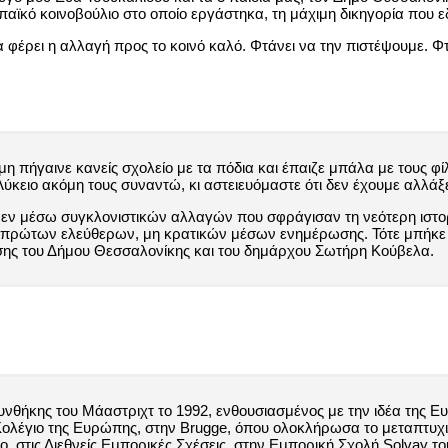
παϊκό κοινοβούλιο στο οποίο εργάστηκα, τη μάχιμη δικηγορία που 
α φέρει η αλλαγή προς το κοινό καλό. Φτάνει να την πιστέψουμε. 
πήγαινε κανείς σχολείο με τα πόδια και έπαιζε μπάλα με τους φίλ
Λύκειο ακόμη τους συναντώ, κι αστειευόμαστε ότι δεν έχουμε αλλάξ
 εν μέσω συγκλονιστικών αλλαγών που σφράγισαν τη νεότερη ιστορ
ν πρώτων ελεύθερων, μη κρατικών μέσων ενημέρωσης. Τότε μπήκε 
ησης του Δήμου Θεσσαλονίκης και του δημάρχου Σωτήρη Κούβελα.
υνθήκης του Μάαστριχτ το 1992, ενθουσιασμένος με την ιδέα της 
ο Κολέγιο της Ευρώπης, στην Brugge, όπου ολοκλήρωσα το μεταπτυ
, στις Διεθνείς Εμπορικές Σχέσεις, στην Εμπορική Σχολή Solvay το