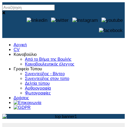
Αρχική
CV
Κοινοβούλιο
Από το Βήμα της Βουλής
Κοινοβουλευτικός έλεγχος
Γραφείο Τύπου
Συνεντεύξεις - Βίντεο
Συνεντεύξεις στον τύπο
Δελτία τύπου
Αρθρογραφία
Φωτογραφίες
Δράσεις