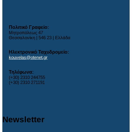
Πολιτικό Γραφείο:
Μητροπόλεως 47
Θεσσαλονίκη | 546 23 | Ελλάδα
Ηλεκτρονικό Ταχυδρομείο:
kouvelas@otenet.gr
Τηλέφωνα:
(+30) 2310 244755
(+30) 2310 271191
Newsletter