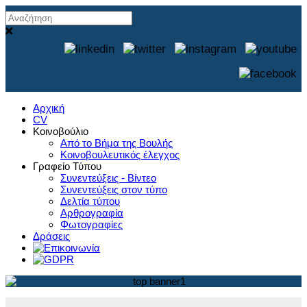
Αρχική
CV
Κοινοβούλιο
Από το Βήμα της Βουλής
Κοινοβουλευτικός έλεγχος
Γραφείο Τύπου
Συνεντεύξεις - Βίντεο
Συνεντεύξεις στον τύπο
Δελτία τύπου
Αρθρογραφία
Φωτογραφίες
Δράσεις