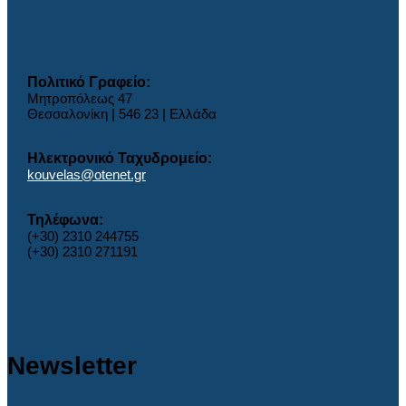
Πολιτικό Γραφείο:
Μητροπόλεως 47
Θεσσαλονίκη | 546 23 | Ελλάδα
Ηλεκτρονικό Ταχυδρομείο:
kouvelas@otenet.gr
Τηλέφωνα:
(+30) 2310 244755
(+30) 2310 271191
Newsletter