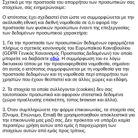
Σχετικά με την προστασία του απορρήτου των προσωπικών σας
στοιχείων, σας ενημερώνουμε:
O ιστότοπος έχει σχεδιαστεί έτσι ώστε να συμμορφώνεται με την
ακόλουθη εθνική και διεθνή νομοθεσία σε ό,τι αφορά την
προστασία των φυσικών προσώπων έναντι της επεξεργασίας
των δεδομένων προσωπικού χαρακτήρα:
1. Για την προστασία των προσωπικών δεδομένων εφαρμόζεται
πλήρως ο σχετικός κανονισμός του Ευρωπαϊκοὐ Κοινοβουλίου
(GDPR Γενικός Κανονισμός Προστασίας Δεδομένων) τον οποίο
μπορείτε να διαβάσετε
εδώ
. Η συμμόρφωση του εν λόγω
δικτυακού τόπου με την προαναφερθείσα νομοθεσία, σημαίνει
ότι αυτός ο ιστότοπος συμμορφώνεται με τη νομοθεσία για την
προστασία δεδομένων και τη νομοθεσία περί απορρήτου των
χρηστών που έχουν θεσπιστεί και σε άλλες χώρες και εδάφη.
2. Τα στοιχεία τα οποία συλλέγονται (cookies) δεν σας
ταυτοποιούν προσωπικά και αφορούν στατιστικά δεδομένα
(χώρα προέλευσης επισκέπτη, τύπος browser και άλλα).
3. Όταν συμπληρώνετε την φόρμα επικοινωνίας, τα στοιχεία σας
(Όνομα, Επώνυμο, Email) θα χρησιμοποιηθούν αποκλειστικά για
την επικοινωνία μας μαζί σας. Δεν πρόκειται να υπάρξει καμία
περαιτέρω χρήση αυτών από εμάς ή παραχώρηση των
στοιχείων αυτών από εμάς προς τρίτους.