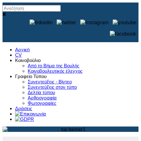
Αρχική
CV
Κοινοβούλιο
Από το Βήμα της Βουλής
Κοινοβουλευτικός έλεγχος
Γραφείο Τύπου
Συνεντεύξεις - Βίντεο
Συνεντεύξεις στον τύπο
Δελτία τύπου
Αρθρογραφία
Φωτογραφίες
Δράσεις