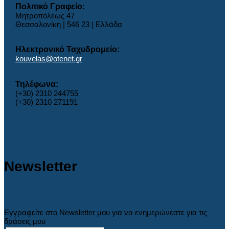
Πολιτικό Γραφείο:
Μητροπόλεως 47
Θεσσαλονίκη | 546 23 | Ελλάδα
Ηλεκτρονικό Ταχυδρομείο:
kouvelas@otenet.gr
Τηλέφωνα:
(+30) 2310 244755
(+30) 2310 271191
Newsletter
Εγγραφείτε στο Newsletter μου για να ενημερώνεστε για τις
δράσεις μου