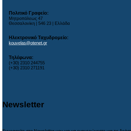
Πολιτικό Γραφείο:
Μητροπόλεως 47
Θεσσαλονίκη | 546 23 | Ελλάδα
Ηλεκτρονικό Ταχυδρομείο:
kouvelas@otenet.gr
Τηλέφωνα:
(+30) 2310 244755
(+30) 2310 271191
Newsletter
Εγγραφείτε στο Newsletter μου για να ενημερώνεστε για τις δράσ