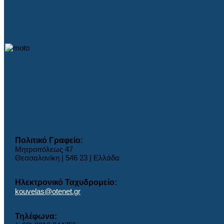
Πολιτικό Γραφείο:
Μητροπόλεως 47
Θεσσαλονίκη | 546 23 | Ελλάδα
Ηλεκτρονικό Ταχυδρομείο:
kouvelas@otenet.gr
Τηλέφωνα: