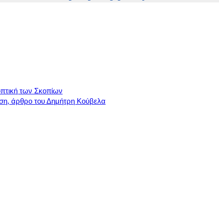
πτική των Σκοπίων
κηση, άρθρο του Δημήτρη Κούβελα