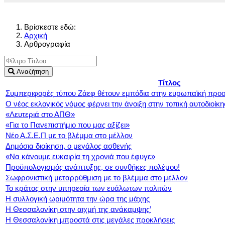
Βρίσκεστε εδώ:
Αρχική
Αρθρογραφία
Αναζήτηση
Τίτλος
Συμπεριφορές τύπου Ζάεφ θέτουν εμπόδια στην ευρωπαϊκή προο
Ο νέος εκλογικός νόμος φέρνει την άνοιξη στην τοπική αυτοδιοί
«Λευτεριά στο ΑΠΘ»
«Για το Πανεπιστήμιο που μας αξίζει»
Νέο Α.Σ.Ε.Π με το βλέμμα στο μέλλον
Δημόσια διοίκηση, ο μεγάλος ασθενής
«Να κάνουμε ευκαιρία τη χρονιά που έφυγε»
Προϋπολογισμός ανάπτυξης, σε συνθήκες πολέμου!
Σωφρονιστική μεταρρύθμιση με το βλέμμα στο μέλλον
Το κράτος στην υπηρεσία των ευάλωτων πολιτών
Η συλλογική ωριμότητα την ώρα της μάχης
Η Θεσσαλονίκη στην αιχμή της ανάκαμψης’
Η Θεσσαλονίκη μπροστά στις μεγάλες προκλήσεις