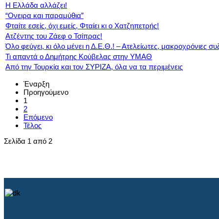
Η Ελλάδα αλλάζει!
“Ονειρα και παραμύθια”
Φταίτε εσείς, όχι εμείς, Φταίει κι ο Χατζηπετρής!
Ατζέντης του Ζάεφ ο Τσίπρας!
Όλο φεύγει, κι όλο μένει η Δ.Ε.Θ.! – Ατελείωτες, μακροχρόνιες συ
Τι απαντά ο Δημήτρης Κούβελας στην ΥΜΑΘ
Από την Τουρκία και τον ΣΥΡΙΖΑ, όλα να τα περιμένεις
Έναρξη
Προηγούμενο
1
2
Επόμενο
Τέλος
Σελίδα 1 από 2