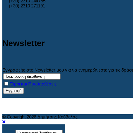
(+30) 2310 244755
(+30) 2310 271191
Newsletter
Εγγραφείτε στο Newsletter μου για να ενημερώνεστε για τις δράσ
Όροι και Προϋποθέσεις
© Copyright 2026 Δημήτρης Κούβελας