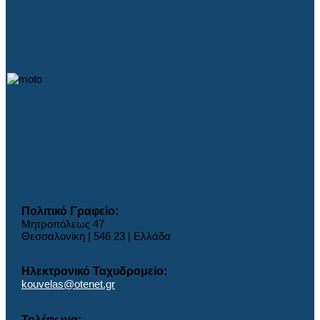
Πολιτικό Γραφείο:
Μητροπόλεως 47
Θεσσαλονίκη | 546 23 | Ελλάδα
Ηλεκτρονικό Ταχυδρομείο:
kouvelas@otenet.gr
Τηλέφωνα: