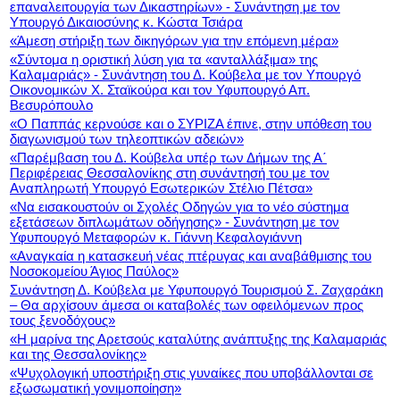
επαναλειτουργία των Δικαστηρίων» - Συνάντηση με τον
Υπουργό Δικαιοσύνης κ. Κώστα Τσιάρα
«Άμεση στήριξη των δικηγόρων για την επόμενη μέρα»
«Σύντομα η οριστική λύση για τα «ανταλλάξιμα» της
Καλαμαριάς» - Συνάντηση του Δ. Κούβελα με τον Υπουργό
Οικονομικών Χ. Σταϊκούρα και τον Υφυπουργό Απ.
Βεσυρόπουλο
«Ο Παππάς κερνούσε και ο ΣΥΡΙΖΑ έπινε, στην υπόθεση του
διαγωνισμού των τηλεοπτικών αδειών»
«Παρέμβαση του Δ. Κούβελα υπέρ των Δήμων της Α΄
Περιφέρειας Θεσσαλονίκης στη συνάντησή του με τον
Αναπληρωτή Υπουργό Εσωτερικών Στέλιο Πέτσα»
«Να εισακουστούν οι Σχολές Οδηγών για το νέο σύστημα
εξετάσεων διπλωμάτων οδήγησης» - Συνάντηση με τον
Υφυπουργό Μεταφορών κ. Γιάννη Κεφαλογιάννη
«Αναγκαία η κατασκευή νέας πτέρυγας και αναβάθμισης του
Νοσοκομείου Άγιος Παύλος»
Συνάντηση Δ. Κούβελα με Υφυπουργό Τουρισμού Σ. Ζαχαράκη
– Θα αρχίσουν άμεσα οι καταβολές των οφειλόμενων προς
τους ξενοδόχους»
«Η μαρίνα της Αρετσούς καταλύτης ανάπτυξης της Καλαμαριάς
και της Θεσσαλονίκης»
«Ψυχολογική υποστήριξη στις γυναίκες που υποβάλλονται σε
εξωσωματική γονιμοποίηση»