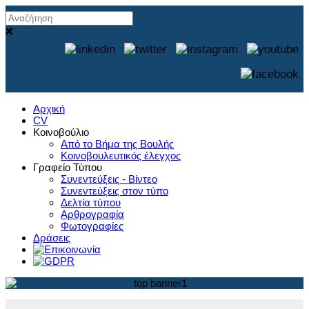
Αρχική
CV
Κοινοβούλιο
Από το Βήμα της Βουλής
Κοινοβουλευτικός έλεγχος
Γραφείο Τύπου
Συνεντεύξεις - Βίντεο
Συνεντεύξεις στον τύπο
Δελτία τύπου
Αρθρογραφία
Φωτογραφίες
Δράσεις