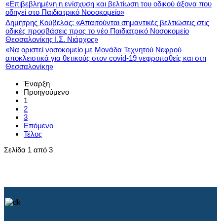
«Επιβεβλημένη η ενίσχυση και βελτίωση του οδικού άξονα που
οδηγεί στο Παιδιατρικό Νοσοκομείο»
Δημήτρης Κούβελας: «Απαιτούνται σημαντικές βελτιώσεις στις
οδικές προσβάσεις προς το νέο Παιδιατρικό Νοσοκομείο
Θεσσαλονίκης Ι.Σ. Νιάρχος»
«Να οριστεί νοσοκομείο με Μονάδα Τεχνητού Νεφρού
αποκλειστικά για θετικούς στον covid-19 νεφροπαθείς και στη
Θεσσαλονίκη»
Έναρξη
Προηγούμενο
1
2
3
Επόμενο
Τέλος
Σελίδα 1 από 3