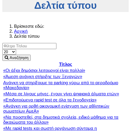
Δελτία τύπου
Βρίσκεστε εδώ:
Αρχική
Δελτία τύπου
Εμφάνιση
#
Αναζήτηση
Τίτλος
«Οι άξιοι δημόσιοι λειτουργοί είναι πολλοί»
«Άμεση ανάγκη στήριξης των Ξεναγών»
Ανάγκη να στηρίξουμε τα parking γύρω από το αεροδρόμιο
«Μακεδονία»
«Μέσα σε λίγους μήνες, έχουν γίνει ψηφιακά άλματα ετών»
«Επιδοτούμενα rapid test σε όλα τα ξενοδοχεία»
«Ανάγκη για ορθή οικονομική ενίσχυση των αθλητικών
σωματείων ΑμεΑ»
«Να προστεθεί, στα δημοτικά σχολεία, ειδικό μάθημα για τα
δικαιώματα του άλλου»
«Με rapid tests και σωστή οργάνωση σύντομα η